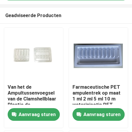
Geadviseerde Producten
Van het de
Farmaceutische PET
Ampultussenvoegsel
ampulentrek op maat
Huis
van de Clamshellblaar
1 ml 2 ml 5 ml 10 m
Plastic de
waterinjectie PET
Verpakkingsdienbladen
ampulentrek op maat
Producten
Aanvraag sturen
Aanvraag sturen
1ml
groothandel
Video's