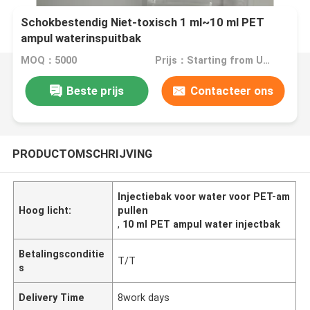
Schokbestendig Niet-toxisch 1 ml~10 ml PET
ampul waterinspuitbak
MOQ：5000
Prijs：Starting from USD0.05/PCS
Beste prijs
Contacteer ons
PRODUCTOMSCHRIJVING
Injectiebak voor water voor PET-am
Hoog licht:
pullen
,
10 ml PET ampul water injectbak
Betalingsconditie
T/T
s
Delivery Time
8work days