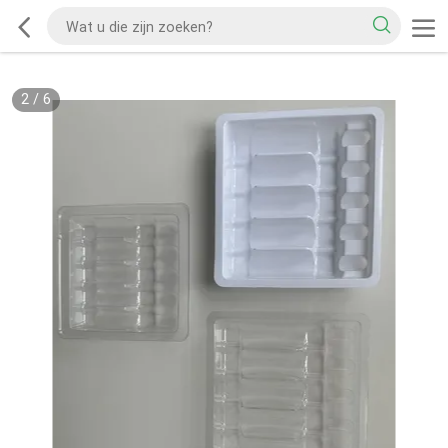
2
/
6