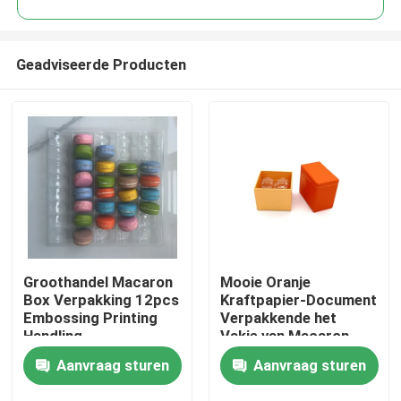
Geadviseerde Producten
Groothandel Macaron
Mooie Oranje
Huis
Box Verpakking 12pcs
Kraftpapier-Document
Embossing Printing
Verpakkende het
Handling
Vakje van Macaron
Producten
Rekupereerbare
Aanvraag sturen
Aanvraag sturen
UVdeklaag 2pcs
Video's