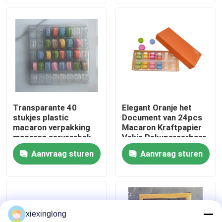
Over ons
Fabriekstocht
Kwaliteitscontrole
Transparante 40
Elegant Oranje het
stukjes plastic
Document van 24pcs
Neem contact met ons op
macaron verpakking
Macaron Kraftpapier
macaron serveerbak
Vakje Rekupereerbaar
met Plastic Binnen
Aanvraag sturen
Aanvraag sturen
Nieuws
Gevallen
xiexinglong
EPS EPP-schuim