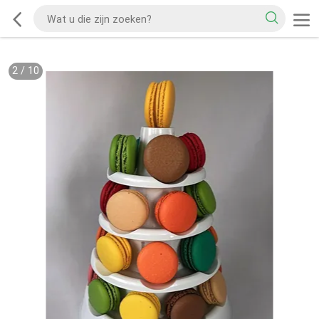
2
/
10