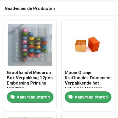
Geadviseerde Producten
Groothandel Macaron
Mooie Oranje
Box Verpakking 12pcs
Kraftpapier-Document
Embossing Printing
Verpakkende het
Huis
Handling
Vakje van Macaron
Rekupereerbare
Aanvraag sturen
Aanvraag sturen
UVdeklaag 2pcs
Producten
Video's