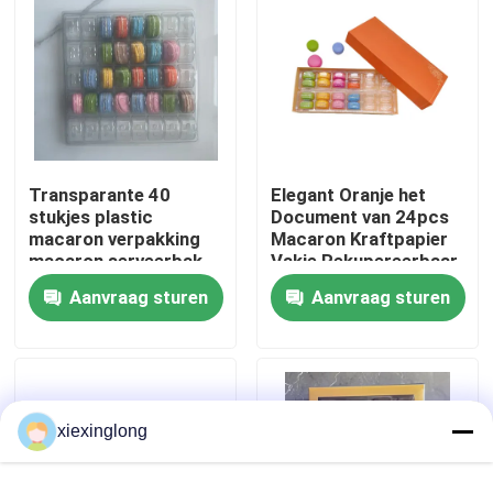
Over ons
Fabriekstocht
Transparante 40
Elegant Oranje het
Kwaliteitscontrole
stukjes plastic
Document van 24pcs
macaron verpakking
Macaron Kraftpapier
macaron serveerbak
Vakje Rekupereerbaar
Neem contact met ons op
met Plastic Binnen
Aanvraag sturen
Aanvraag sturen
Nieuws
Gevallen
xiexinglong
EPS EPP-schuim