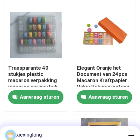
Over ons
Fabriekstocht
Kwaliteitscontrole
Transparante 40
Elegant Oranje het
stukjes plastic
Document van 24pcs
Neem contact met ons op
macaron verpakking
Macaron Kraftpapier
macaron serveerbak
Vakje Rekupereerbaar
met Plastic Binnen
Aanvraag sturen
Aanvraag sturen
Nieuws
Gevallen
xiexinglong
EPS EPP-schuim