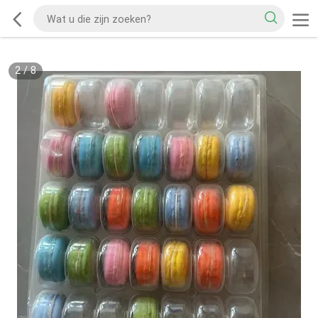
2
/
8