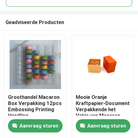
Geadviseerde Producten
Groothandel Macaron
Mooie Oranje
Huis
Box Verpakking 12pcs
Kraftpapier-Document
Embossing Printing
Verpakkende het
Handling
Vakje van Macaron
Producten
Rekupereerbare
Aanvraag sturen
Aanvraag sturen
UVdeklaag 2pcs
Video's