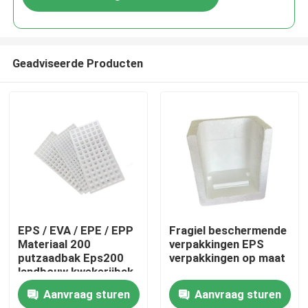
Geadviseerde Producten
Huis
EPS / EVA / EPE / EPP
Fragiel beschermende
Materiaal 200
verpakkingen EPS
putzaadbak Eps200
verpakkingen op maat
Producten
landbouw kwekerijbak
Aanvraag sturen
Aanvraag sturen
Video's