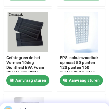
Over ons
Fabriekstocht
Kwaliteitscontrole
Geïntegreerde het
EPS-schuimzaadbak
Neem contact met ons op
Vormen 10deg
op maat 50 punten
Dichtheid EVA Foam
120 punten 160
Sheet 5mm Witte
punten 200 punten
Nieuws
Tussenvoegsels van
Aanvraag sturen
Aanvraag sturen
de Schuimdoos
Gevallen
EPS EPP-schuim