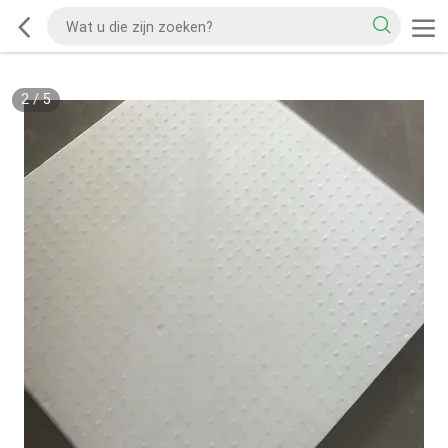
2
/
5