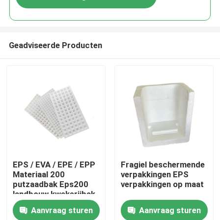
Geadviseerde Producten
Huis
EPS / EVA / EPE / EPP
Fragiel beschermende
Materiaal 200
verpakkingen EPS
putzaadbak Eps200
verpakkingen op maat
Producten
landbouw kwekerijbak
Aanvraag sturen
Aanvraag sturen
Video's