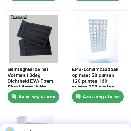
Over ons
Fabriekstocht
Kwaliteitscontrole
Geïntegreerde het
EPS-schuimzaadbak
Neem contact met ons op
Vormen 10deg
op maat 50 punten
Dichtheid EVA Foam
120 punten 160
Sheet 5mm Witte
punten 200 punten
Nieuws
Tussenvoegsels van
Aanvraag sturen
Aanvraag sturen
de Schuimdoos
Gevallen
EPS EPP-schuim