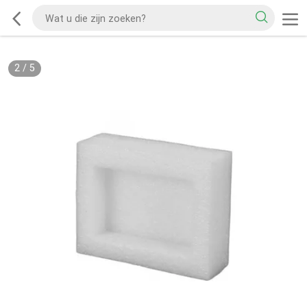
2
/
5