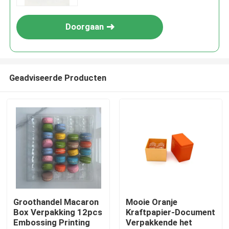
Doorgaan
Geadviseerde Producten
Huis
Producten
Groothandel Macaron
Mooie Oranje
Box Verpakking 12pcs
Kraftpapier-Document
Embossing Printing
Verpakkende het
Video's