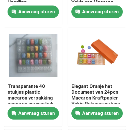
Handling
Vakje van Macaron
Rekupereerbare
Aanvraag sturen
Aanvraag sturen
UVdeklaag 2pcs
Over ons
Fabriekstocht
Kwaliteitscontrole
Neem contact met ons op
Transparante 40
Elegant Oranje het
Nieuws
stukjes plastic
Document van 24pcs
macaron verpakking
Macaron Kraftpapier
macaron serveerbak
Vakje Rekupereerbaar
Gevallen
met Plastic Binnen
Aanvraag sturen
Aanvraag sturen
EPS EPP-schuim