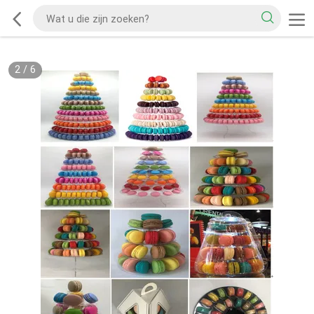
2
/
6