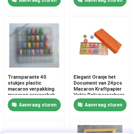
UVdeklaag 2pcs
Over ons
Fabriekstocht
Kwaliteitscontrole
Neem contact met ons op
Transparante 40
Elegant Oranje het
stukjes plastic
Document van 24pcs
macaron verpakking
Macaron Kraftpapier
Nieuws
macaron serveerbak
Vakje Rekupereerbaar
met Plastic Binnen
Aanvraag sturen
Aanvraag sturen
Gevallen
EPS EPP-schuim