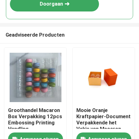
Doorgaan
Geadviseerde Producten
Huis
Groothandel Macaron
Mooie Oranje
Box Verpakking 12pcs
Kraftpapier-Document
Producten
Embossing Printing
Verpakkende het
Handling
Vakje van Macaron
Rekupereerbare
Video's
Aanvraag sturen
Aanvraag sturen