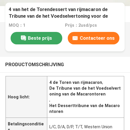
4 van het de Torendessert van rijmacaron de
Tribune van de het Voedselvertoning voor de
Snoepjes die van de Cakewinkel Doos verpakken
MOQ：1
Prijs：2usd/pcs
Beste prijs
Contacteer ons
PRODUCTOMSCHRIJVING
4 de Toren van rijmacaron
,
De Tribune van de het Voedselvert
oning van de Macarontoren
Hoog licht:
,
Het Desserttribune van de Macaro
ntoren
Betalingsconditie
L/C, D/A, D/P, T/T, Western Union
s