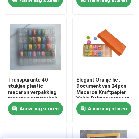
UVdeklaag 2pcs
Over ons
Fabriekstocht
Kwaliteitscontrole
Neem contact met ons op
Transparante 40
Elegant Oranje het
stukjes plastic
Document van 24pcs
macaron verpakking
Macaron Kraftpapier
Nieuws
macaron serveerbak
Vakje Rekupereerbaar
met Plastic Binnen
Aanvraag sturen
Aanvraag sturen
Gevallen
EPS EPP-schuim