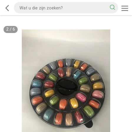
2
/
6