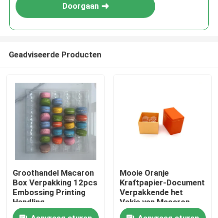
Doorgaan
Geadviseerde Producten
Huis
Groothandel Macaron
Mooie Oranje
Box Verpakking 12pcs
Kraftpapier-Document
Producten
Embossing Printing
Verpakkende het
Handling
Vakje van Macaron
Rekupereerbare
Video's
Aanvraag sturen
Aanvraag sturen