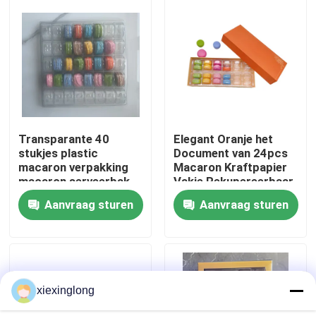
Over ons
Fabriekstocht
Kwaliteitscontrole
Transparante 40
Elegant Oranje het
stukjes plastic
Document van 24pcs
macaron verpakking
Macaron Kraftpapier
Neem contact met ons op
macaron serveerbak
Vakje Rekupereerbaar
met Plastic Binnen
Aanvraag sturen
Aanvraag sturen
Nieuws
Gevallen
xiexinglong
EPS EPP-schuim