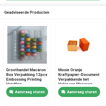
Geadviseerde Producten
Groothandel Macaron
Mooie Oranje
Box Verpakking 12pcs
Kraftpapier-Document
Huis
Embossing Printing
Verpakkende het
Handling
Vakje van Macaron
Rekupereerbare
Producten
Aanvraag sturen
Aanvraag sturen
UVdeklaag 2pcs
Video's