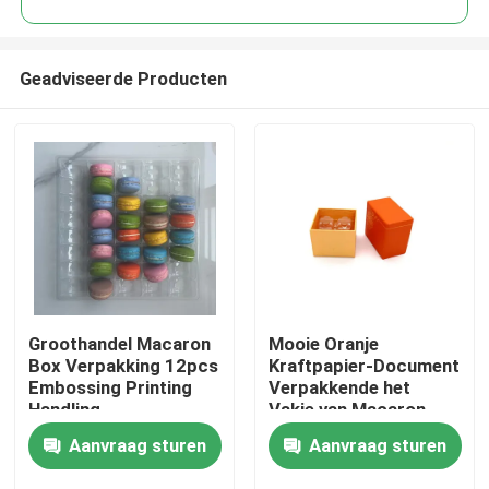
Geadviseerde Producten
Groothandel Macaron
Mooie Oranje
Huis
Box Verpakking 12pcs
Kraftpapier-Document
Embossing Printing
Verpakkende het
Handling
Vakje van Macaron
Producten
Rekupereerbare
Aanvraag sturen
Aanvraag sturen
UVdeklaag 2pcs
Video's