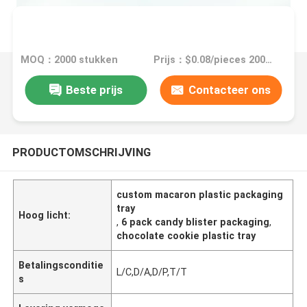
MOQ：2000 stukken
Prijs：$0.08/pieces 2000-49999 pieces
Beste prijs
Contacteer ons
PRODUCTOMSCHRIJVING
custom macaron plastic packaging
tray
Hoog licht:
,
6 pack candy blister packaging
,
chocolate cookie plastic tray
Betalingsconditie
L/C,D/A,D/P,T/T
s