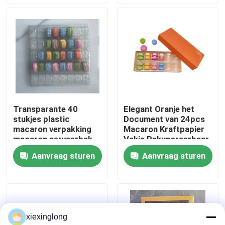
Over ons
Fabriekstocht
Kwaliteitscontrole
Transparante 40
Elegant Oranje het
stukjes plastic
Document van 24pcs
Neem contact met ons op
macaron verpakking
Macaron Kraftpapier
macaron serveerbak
Vakje Rekupereerbaar
met Plastic Binnen
Aanvraag sturen
Aanvraag sturen
Nieuws
Gevallen
xiexinglong
EPS EPP-schuim