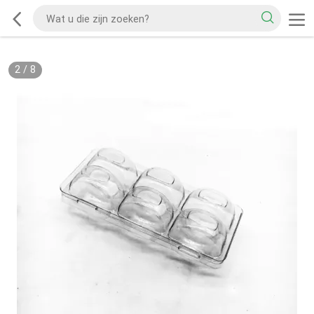
2
/
8