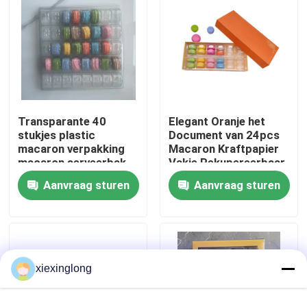
Over ons
Fabriekstocht
Transparante 40
Elegant Oranje het
Kwaliteitscontrole
stukjes plastic
Document van 24pcs
macaron verpakking
Macaron Kraftpapier
macaron serveerbak
Vakje Rekupereerbaar
Neem contact met ons op
met Plastic Binnen
Aanvraag sturen
Aanvraag sturen
Nieuws
Gevallen
xiexinglong
EPS EPP-schuim