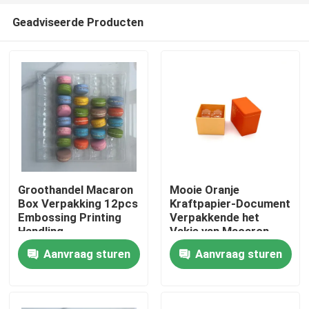
Geadviseerde Producten
Groothandel Macaron
Mooie Oranje
Box Verpakking 12pcs
Kraftpapier-Document
Embossing Printing
Verpakkende het
Huis
Handling
Vakje van Macaron
Rekupereerbare
Aanvraag sturen
Aanvraag sturen
UVdeklaag 2pcs
Producten
Video's