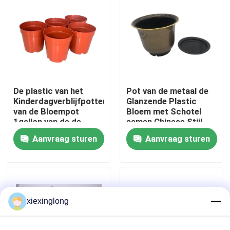
Over ons
Fabriekstocht
De plastic van het
Pot van de metaal de
Kwaliteitscontrole
Kinderdagverblijfpotten
Glanzende Plastic
van de Bloempot
Bloem met Schotel
1gallon van de de
samen Chinese Stijl
Neem contact met ons op
Hydrocultuurorchidee
Aanvraag sturen
Aanvraag sturen
Potten van het de
Bloemkinderdagverblijf
Nieuws
Gevallen
xiexinglong
EPS EPP-schuim