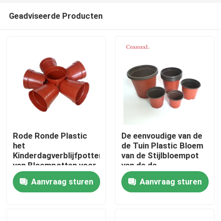
Geadviseerde Producten
Rode Ronde Plastic
De eenvoudige van de
het
de Tuin Plastic Bloem
Kinderdagverblijfpotten
van de Stijlbloempot
Huis
van Bloempotten voor
van de de
het Tuinieren een Pot
Installatiepot Pot van
Aanvraag sturen
Aanvraag sturen
het de Grootte
Producten
Openluchtkinderdagverblij
Veelvoudige
Video's