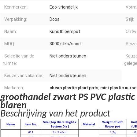
Kenmerken:
Eco-vriendelijk
Vorm
Verpakking:
Doos
Stijl:
Naam:
Kunstbloempot
Ontwe
MOQ:
3000 stks/soort
Seizo
Selectie van de
Niet ondersteunen
Keuze
ruimte:
geleg
Keuze van vakantie:
Niet ondersteunen
Markeren:
cheap plastic plant pots
,
mini plastic nurse
groothandel zwart PS PVC plastic
blaren
Beschrijving van het product