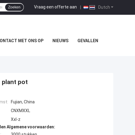
Vraag een offerte aan
|
Dutch
Zoeken
ONTACT MET ONS OP
NIEUWS
GEVALLEN
 plant pot
mst:
Fujian, China
CNXMXXL
Xxl-z
den Algemene voorwaarden:
:
3000 stukken